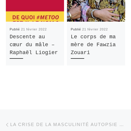
Publié
21 février 2022
Publié
21 février 2022
Descente au
Le corps de ma
cœur du mâle –
mère de Fawzia
Raphaël Liogier
Zouari
Parcourir les articl
Article précédent
LA CRISE DE LA MASCULINITÉ AUTOPSIE D’UN MYTHE TENACE