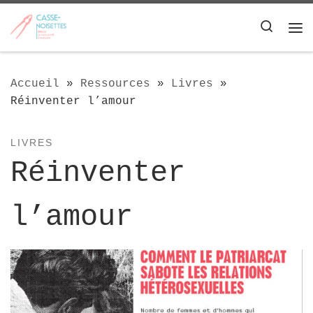
Passer au contenu
Searc
Me
Accueil
»
Ressources
»
Livres
»
Réinventer l’amour
LIVRES
Réinventer
l’amour